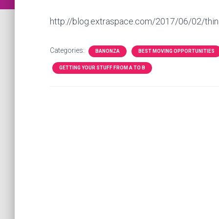
http://blog.extraspace.com/2017/06/02/thing
Categories:
BANONZA
BEST MOVING OPPORTUNITIES
GETTING YOUR STUFF FROM A TO B