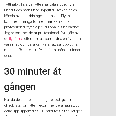
flytthjälp till själva flytten när tålamodet tryter
under tiden man utför uppgifter. Det kan ge en
känsla av att räddningen är på väg. Flytthjälp
kommer i många former, man kan anlita
professionell flytthjälp eller ropa in sina vänner.
Jag rekommenderar professionell flytthjälp av
en
flyttfirma
eftersom att samordna en flytt och
vara med och bära kan vara rätt så jobbigt när
man har förberett en flytt i några månader innan
dess.
30 minuter åt
gången
När du delar upp dina uppgifter och gör en
checklista för flytten rekommenderar jag att du
delar upp uppgifterna i 30 minuters-bitar. Det gör