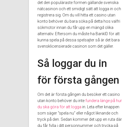
det den populäraste formen gällande svenska
nätcasinon och ett smidigt sätt att logga in och
registrera sig. Om du vill hitta ett casino utan
konto behöver du bara söka på detta hos valfri
sökmotor innan du får upp en mängd olika
alternativ. Eftersom du måste ha BankID för att
kunna spela på dessa spelsajter så är det bara
svensklicensierade casinon som det gäller.
Så loggar du in
för första gången
Om det är första gången du besöker ett casino
utan konto behöver du inte
fundera länge på hur
du ska göra för att logga
in. Leta efter knappen
som säger “spela nu” eller något liknande och
tryck på den. Sedan kommer det upp en ruta där
du får fylla i ditt personnummer och trycka på