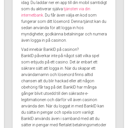
idag. Du laddar ner en app till din mobil samtidigt
som du aktiverar själva
tjänsten via din
internetbank
. Du får även välja en kod som
fungerar som ditt lösenord. Denna tjänst kan du
sedan använda för att logga in hos
myndigheter, godkänna betalningar och numera
även logga in på casinon.
Vad innebär BankID på casinon?
BankID påverkar inte på något sätt vilka spel
som erbjuds på ett casino. Det är enbart ett
säkrare sätt att logga in. När du skapar ett
användarnamn och lösenord finns alltid
chansen att du blir hackad eller att någon
obehörig får tag på det. BankID har många
gånger blivit utsedd till den säkraste e-
legitimationen och därför vill även casinon
använda den. När du loggat in med BankID kan
du sätta in pengar och spela som vanligt.
BankID används även i samband med att du
sätter in pengar med flertalet betalningsmetoder