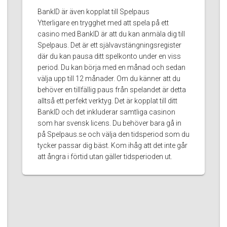
BankID är även kopplat till Spelpaus
Ytterligare en trygghet med att spela på ett
casino med BankID är att du kan anmäla dig till
Spelpaus. Det är ett självavstängningsregister
där du kan pausa ditt spelkonto under en viss
period. Du kan börja med en månad och sedan
välja upp till 12 månader. Om du känner att du
behöver en tillfällig paus från spelandet är detta
alltså ett perfekt verktyg. Det är kopplat till ditt
BankID och det inkluderar samtliga casinon
som har svensk licens. Du behöver bara gå in
på Spelpaus.se och välja den tidsperiod som du
tycker passar dig bäst. Kom ihåg att det inte går
att ångra i förtid utan gäller tidsperioden ut.