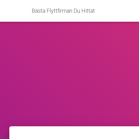
Bästa Flyttfirman Du Hittat