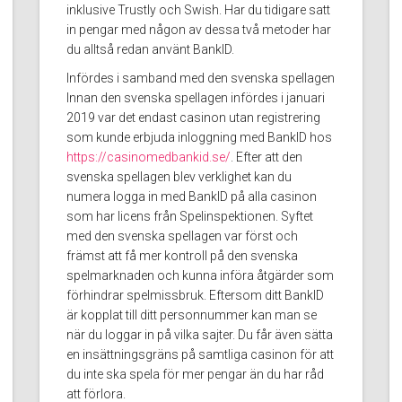
inklusive Trustly och Swish. Har du tidigare satt
in pengar med någon av dessa två metoder har
du alltså redan använt BankID.
Infördes i samband med den svenska spellagen
Innan den svenska spellagen infördes i januari
2019 var det endast casinon utan registrering
som kunde erbjuda inloggning med BankID hos
https://casinomedbankid.se/
. Efter att den
svenska spellagen blev verklighet kan du
numera logga in med BankID på alla casinon
som har licens från Spelinspektionen. Syftet
med den svenska spellagen var först och
främst att få mer kontroll på den svenska
spelmarknaden och kunna införa åtgärder som
förhindrar spelmissbruk. Eftersom ditt BankID
är kopplat till ditt personnummer kan man se
när du loggar in på vilka sajter. Du får även sätta
en insättningsgräns på samtliga casinon för att
du inte ska spela för mer pengar än du har råd
att förlora.