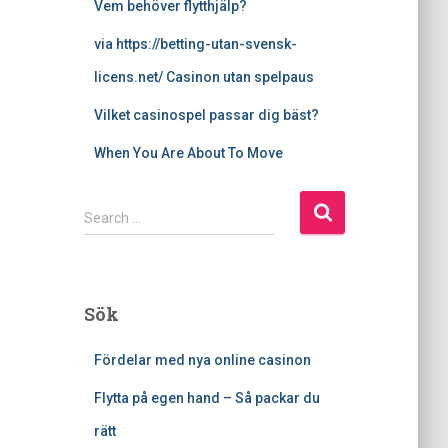
Vem behöver flytthjälp?
via https://betting-utan-svensk-
licens.net/ Casinon utan spelpaus
Vilket casinospel passar dig bäst?
When You Are About To Move
S
Search …
e
a
r
c
Sök
h
f
Fördelar med nya online casinon
o
r
Flytta på egen hand – Så packar du
:
rätt