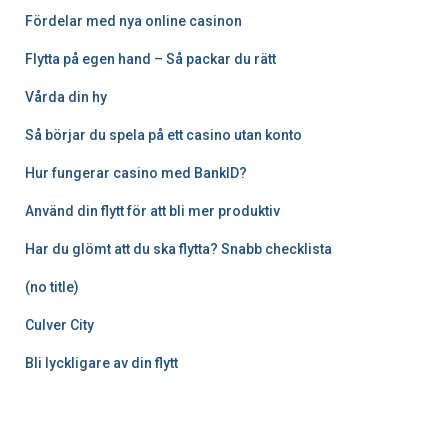
f
Fördelar med nya online casinon
o
r
Flytta på egen hand – Så packar du rätt
:
Vårda din hy
Så börjar du spela på ett casino utan konto
Hur fungerar casino med BankID?
Använd din flytt för att bli mer produktiv
Har du glömt att du ska flytta? Snabb checklista
(no title)
Culver City
Bli lyckligare av din flytt