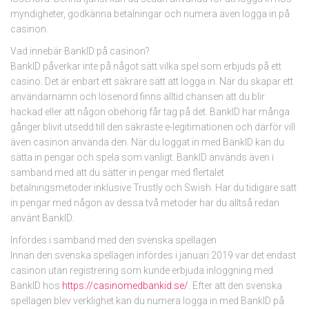
myndigheter, godkänna betalningar och numera även logga in på
casinon.
Vad innebär BankID på casinon?
BankID påverkar inte på något sätt vilka spel som erbjuds på ett
casino. Det är enbart ett säkrare sätt att logga in. När du skapar ett
användarnamn och lösenord finns alltid chansen att du blir
hackad eller att någon obehörig får tag på det. BankID har många
gånger blivit utsedd till den säkraste e-legitimationen och därför vill
även casinon använda den. När du loggat in med BankID kan du
sätta in pengar och spela som vanligt. BankID används även i
samband med att du sätter in pengar med flertalet
betalningsmetoder inklusive Trustly och Swish. Har du tidigare satt
in pengar med någon av dessa två metoder har du alltså redan
använt BankID.
Infördes i samband med den svenska spellagen
Innan den svenska spellagen infördes i januari 2019 var det endast
casinon utan registrering som kunde erbjuda inloggning med
BankID hos
https://casinomedbankid.se/
. Efter att den svenska
spellagen blev verklighet kan du numera logga in med BankID på