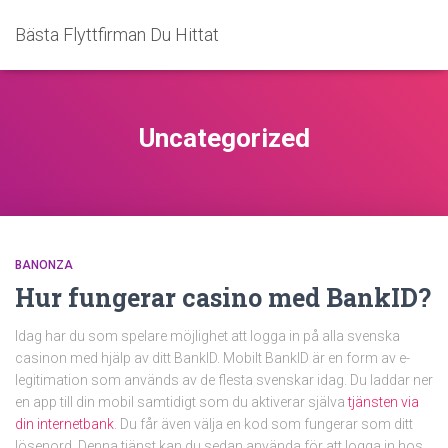
Bästa Flyttfirman Du Hittat
Uncategorized
BANONZA
Hur fungerar casino med BankID?
Idag har du som spelare möjlighet att logga in på alla svenska
casinon med hjälp av ditt BankID. Mobilt BankID är en form av e-
legitimation som används av de flesta svenskar idag. Du laddar ner
en app till din mobil samtidigt som du aktiverar själva
tjänsten via
din internetbank
. Du får även välja en kod som fungerar som ditt
lösenord. Denna tjänst kan du sedan använda för att logga in hos